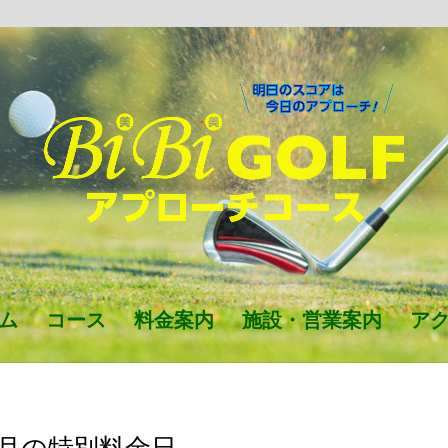
ム
コース
料金案内
施設・営業案内
ア
2月の特別料金日