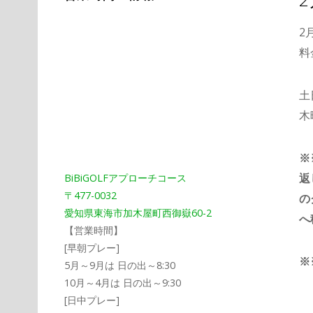
2
料
土
木
※
返
BiBiGOLFアプローチコース
〒477-0032
の
愛知県東海市加木屋町西御嶽60-2
へ
【営業時間】
[早朝プレー]
※
5月～9月は 日の出～8:30
10月～4月は 日の出～9:30
[日中プレー]